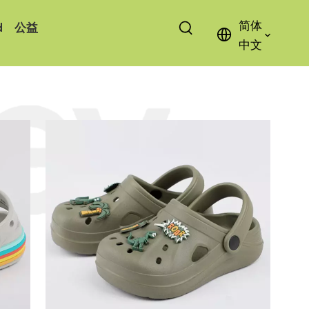
简体
d
公益
中文