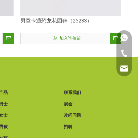
男童卡通恐龙花园鞋（25283）
+15185
加入询价篮
+86-591
sales@t
产品
联系我们
男士
展会
女士
常问问题
男孩
招聘