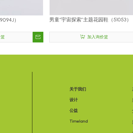
男童“宇宙探索”主题花园鞋（51053）
094J）
价篮
加入询价篮
关于我们
设计
公益
Timeland