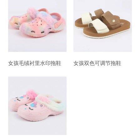
女孩毛绒衬里水印拖鞋
女孩双色可调节拖鞋