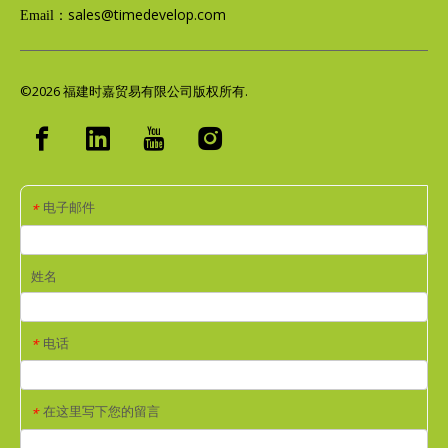
sales@timedevelop.com
Email：
©2026
福建时嘉贸易有限公司版权所有.
电子邮件
*
姓名
电话
*
在这里写下您的留言
*