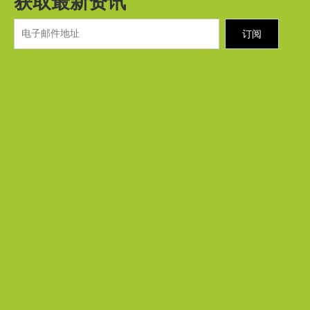
获取最新资讯
订阅