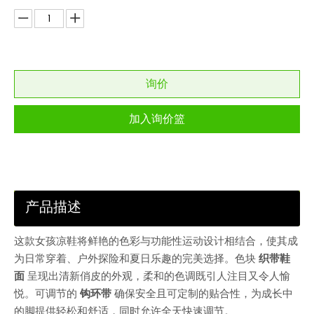
询价
加入询价篮
产品描述
这款女孩凉鞋将鲜艳的色彩与功能性运动设计相结合，使其成
为日常穿着、户外探险和夏日乐趣的完美选择。色块
织带鞋
面
呈现出清新俏皮的外观，柔和的色调既引人注目又令人愉
悦。可调节的
钩环带
确保安全且可定制的贴合性，为成长中
的脚提供轻松和舒适，同时允许全天快速调节。